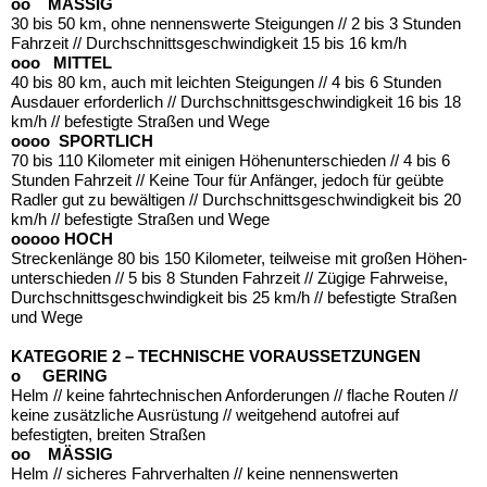
oo MÄSSIG
30 bis 50 km, ohne nennenswerte Steigungen // 2 bis 3 Stunden
Fahrzeit // Durchschnittsgeschwindigkeit 15 bis 16 km/h
ooo MITTEL
40 bis 80 km, auch mit leichten Steigungen // 4 bis 6 Stunden
Ausdauer erforderlich // Durchschnittsgeschwindigkeit 16 bis 18
km/h // befestigte Straßen und Wege
oooo SPORTLICH
70 bis 110 Kilometer mit einigen Höhenunterschieden // 4 bis 6
Stunden Fahrzeit // Keine Tour für Anfänger, jedoch für geübte
Radler gut zu bewältigen // Durchschnittsgeschwindigkeit bis 20
km/h // befestigte Straßen und Wege
ooooo HOCH
Streckenlänge 80 bis 150 Kilometer, teilweise mit großen Höhen-
unterschieden // 5 bis 8 Stunden Fahrzeit // Zügige Fahrweise,
Durchschnittsgeschwindigkeit bis 25 km/h // befestigte Straßen
und Wege
KATEGORIE 2 – TECHNISCHE VORAUSSETZUNGEN
o GERING
Helm // keine fahrtechnischen Anforderungen // flache Routen //
keine zusätzliche Ausrüstung // weitgehend autofrei auf
befestigten, breiten Straßen
oo MÄSSIG
Helm // sicheres Fahrverhalten // keine nennenswerten