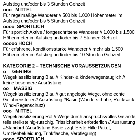
Aufstieg und/oder bis 3 Stunden Gehzeit
ooo MITTEL
Für regelmäßige Wanderer // 500 bis 1.000 Höhenmeter im
Aufstieg und/oder bis 5 Stunden Gehzeit
oooo SPORTLICH
Für sportlich Aktive / fortgeschrittene Wanderer // 1.000 bis 1.500
Höhenmeter im Aufstieg und/oder bis 7 Stunden Gehzeit
ooooo HOCH
Für erfahrene, konditionsstarke Wanderer // mehr als 1.500
Höhenmeter im Aufstieg und/oder bis 10 Stunden Gehzeit
KATEGORIE 2 – TECHNISCHE VORAUSSETZUNGEN
o GERING
Wegeklassifizierung Blau // Kinder- & kinderwagentauglich //
keine besondere Ausrüstung
oo MÄSSIG
Wegeklassifizierung Blau // gut angelegte Wege, ohne echte
Gefahrenstellen// Ausrüstung #Basic (Wanderschuhe, Rucksack,
Wind-/Regenschutz)
ooo MITTEL
Wegeklassifizierung Rot // Wege durch anspruchsvolles Gelände,
teils steil-steinig-rutschig, Trittsicherheit erforderlich // Ausrüstung
#Standard (Ausrüstung Basic zzgl. Erste Hilfe Paket,
Umziehbekleidung, Trinkflasche, Verpflegung)
oooo SPORTLICH