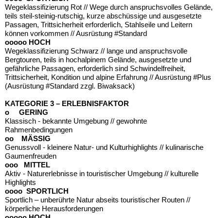
Wegeklassifizierung Rot // Wege durch anspruchsvolles Gelände,
teils steil-steinig-rutschig, kurze abschüssige und ausgesetzte
Passagen, Trittsicherheit erforderlich, Stahlseile und Leitern
können vorkommen // Ausrüstung #Standard
ooooo HOCH
Wegeklassifizierung Schwarz // lange und anspruchsvolle
Bergtouren, teils in hochalpinem Gelände, ausgesetzte und
gefährliche Passagen, erforderlich sind Schwindelfreiheit,
Trittsicherheit, Kondition und alpine Erfahrung // Ausrüstung #Plus
(Ausrüstung #Standard zzgl. Biwaksack)
KATEGORIE 3 – ERLEBNISFAKTOR
o GERING
Klassisch - bekannte Umgebung // gewohnte
Rahmenbedingungen
oo MÄSSIG
Genussvoll - kleinere Natur- und Kulturhighlights // kulinarische
Gaumenfreuden
ooo MITTEL
Aktiv - Naturerlebnisse in touristischer Umgebung // kulturelle
Highlights
oooo SPORTLICH
Sportlich – unberührte Natur abseits touristischer Routen //
körperliche Herausforderungen
ooooo HOCH