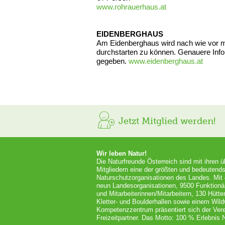
www.rohrauerhaus.at
EIDENBERGHAUS
Am Eidenberghaus wird nach wie vor mi
durchstarten zu können. Genauere Inf
gegeben.
www.eidenberghaus.at
Jetzt Mitglied werden!
Wir leben Natur!
Die Naturfreunde Österreich sind mit ihren 
Mitgliedern eine der größten und bedeutends
Naturschutzorganisationen des Landes. Mit
neun Landesorganisationen, 9500 Funktionä
und Mitarbeiterinnen/Mitarbeitern, 130 Hütt
Kletter- und Boulderhallen sowie einem Wil
Kompetenzzentrum präsentiert sich der Vere
Freizeitpartner. Das Motto: 100 % Erlebnis N