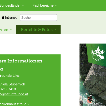
Bundesländer
Fachbereiche
Intranet
vice
Berichte & Fotos
ere Informationen
kt
freunde Linz
niela Stubenvoll
32/667410
nz@naturfreunde.at
ankenhausstraße 2