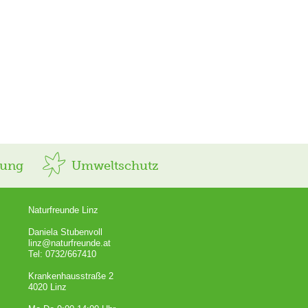
rung
Umweltschutz
Naturfreunde Linz
Daniela Stubenvoll
linz@naturfreunde.at
Tel: 0732/667410
Krankenhausstraße 2
4020 Linz