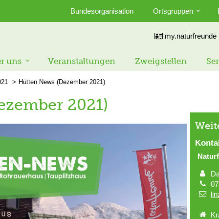
Bundesorganisation
Ortsgruppen
my.naturfreunde
r uns
Veranstaltungen
Zweigstellen
Ser
021
Hütten News (Dezember 2021)
ezember 2021)
Weit
Konta
Natur
Da
07
li
Kr