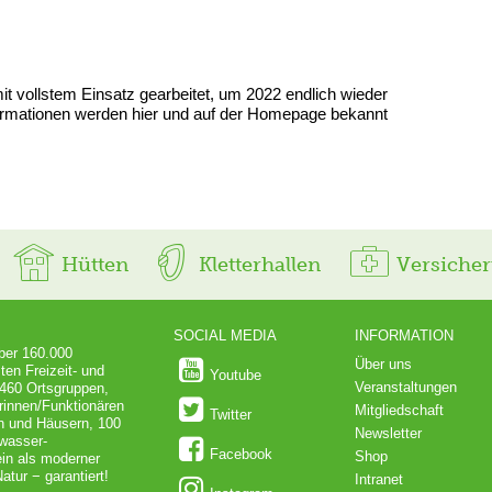
t vollstem Einsatz gearbeitet, um 2022 endlich wieder
ormationen werden hier und auf der Homepage bekannt
Hütten
Kletterhallen
Versiche
SOCIAL MEDIA
INFORMATION
über 160.000
Über uns
ten Freizeit- und
Youtube
Veranstaltungen
 460 Ortsgruppen,
rinnen/Funktionären
Mitgliedschaft
Twitter
en und Häusern, 100
Newsletter
dwasser-
Facebook
Shop
in als moderner
atur − garantiert!
Intranet