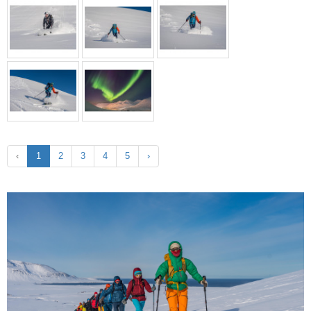
‹
1
2
3
4
5
›