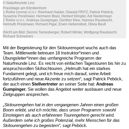
© Naturfreunde Linz
Praxistage am Kitzsteinhorn
1.Reihe (vorne) v.l.n.r: Reinhard Haider, Oswald FRITZ, Patrick Peböck,
Susanne Preslmaier, Hermann Blasl, Herbert Klingler, Adi Niedermayr.
2 Reihe v.l.n.r.: Andreas Gumpinger, Günther Klee, Hannes Raudaschl,
Helmuth Preslmaier, Richard Pigal, Erwin Hebenstreit, Olivia Beutl
(Nicht am Bild: Dennis Tamesberger, Robert Winter, Wolfgang Raudaschl,
Richard Schnelzer)
Mit der Begeisterung für den Skitourensport wuchs auch das
Team. Mittlerweile betreuen 18 Instruktor*innen und
Übungsleiter*innen das umfangreiche Programm der
Naturfreunde Linz. Es reicht von einfachen Tagestouren bis hin zu
anspruchsvollen Skihochtouren. „Helmuth hat ein starkes
Fundament gelegt, und ich freue mich darauf, seine Arbeit
fortzuführen und neue Akzente zu setzen“, sagt Patrick Peböck,
der auch einen
Stellvertreter
an seiner Seite hat:
Andreas
Gumpinger.
Sie wollen das Angebot weiter ausbauen und neue
Zielgruppen ansprechen.
„Skitourengehen hat in den vergangenen Jahren einen großen
Boom erlebt, und ich möchte, dass unser Programm sowohl
Einsteigern als auch erfahrenen Tourengehern gerecht wird.
Außerdem sehe ich großes Potenzial, mehr Menschen für das
Skitourengehen zu begeistern“, sagt Peböck.