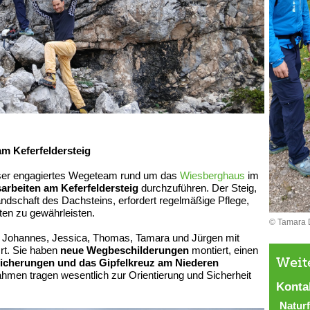
m Keferfeldersteig
er engagiertes Wegeteam rund um das
Wiesberghaus
im
arbeiten am Keferfeldersteig
durchzuführen. Der Steig,
landschaft des Dachsteins, erfordert regelmäßige Pflege,
rten zu gewährleisten.
© Tamara
s Johannes, Jessica, Thomas, Tamara und Jürgen mit
rt. Sie haben
neue Wegbeschilderungen
montiert, einen
Weit
sicherungen und das Gipfelkreuz am Niederen
hmen tragen wesentlich zur Orientierung und Sicherheit
Konta
Natur