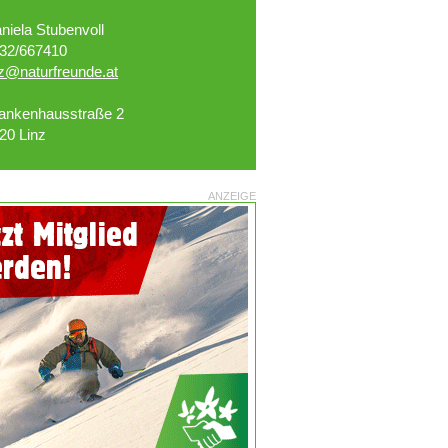
niela Stubenvoll
32/667410
nz@naturfreunde.at
ankenhausstraße 2
20 Linz
ANZEIGE