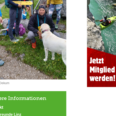
 Dekum
ere Informationen
kt
freunde Linz