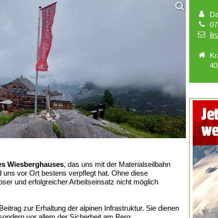
Da
07
li
Kr
40
des Wiesberghauses
, das uns mit der Materialseilbahn
nd uns vor Ort bestens verpflegt hat. Ohne diese
er und erfolgreicher Arbeitseinsatz nicht möglich
Beitrag zur Erhaltung der alpinen Infrastruktur. Sie dienen
sondern vor allem der Sicherheit am Berg.