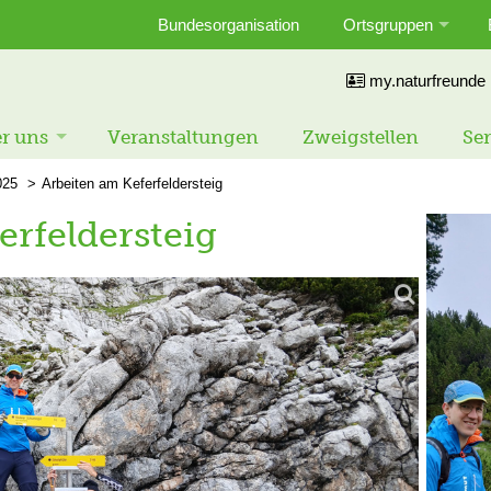
Bundesorganisation
Ortsgruppen
my.naturfreunde
r uns
Veranstaltungen
Zweigstellen
Ser
025
Arbeiten am Keferfeldersteig
erfeldersteig