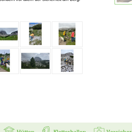
Hütten
Kletterhallen
Versiche