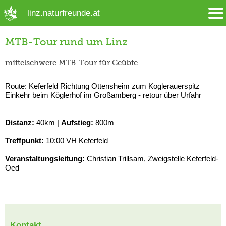
➜ Hauptregion der Seite anspringen
linz.naturfreunde.at
MTB-Tour rund um Linz
mittelschwere MTB-Tour für Geübte
Route: Keferfeld Richtung Ottensheim zum Koglerauerspitz
Einkehr beim Köglerhof im Großamberg - retour über Urfahr
Distanz:
40km |
Aufstieg:
800m
Treffpunkt:
10:00 VH Keferfeld
Veranstaltungsleitung:
Christian Trillsam, Zweigstelle Keferfeld-
Oed
Kontakt