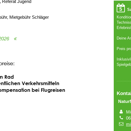
, Referat Jugend
5
Sa
bühr, Mietgebühr Schläger
Konditi
Technis
Erlebnis
.2026
Deine An
Preis pr
Inklusiv
Spielgeb
Konta
Naturf
Mi
06
mi