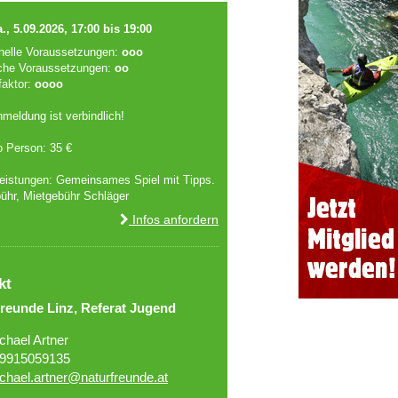
., 5.09.2026, 17:00 bis 19:00
onelle Voraussetzungen:
ooo
che Voraussetzungen:
oo
faktor:
oooo
meldung ist verbindlich!
o Person: 35 €
leistungen: Gemeinsames Spiel mit Tipps.
ühr, Mietgebühr Schläger
Infos anfordern
kt
reunde Linz, Referat Jugend
chael Artner
9915059135
chael.artner@naturfreunde.at