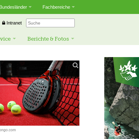
Bundesländer
Fachbereiche
Intranet
vice
Berichte & Fotos
rongo.com