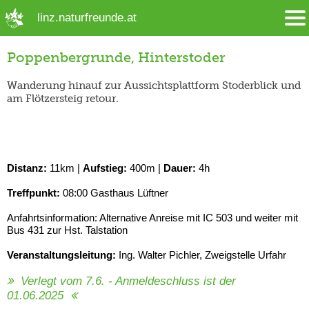
➜ Hauptregion der Seite anspringen
linz.naturfreunde.at
Poppenbergrunde, Hinterstoder
Wanderung hinauf zur Aussichtsplattform Stoderblick und
am Flötzersteig retour.
Distanz:
11km |
Aufstieg:
400m |
Dauer:
4h
Treffpunkt:
08:00 Gasthaus Lüftner
Anfahrtsinformation: Alternative Anreise mit IC 503 und weiter mit
Bus 431 zur Hst. Talstation
Veranstaltungsleitung:
Ing. Walter Pichler, Zweigstelle Urfahr
Verlegt vom 7.6. - Anmeldeschluss ist der
01.06.2025