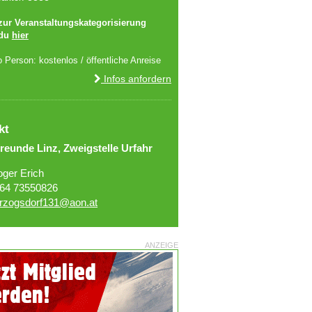
 zur Veranstaltungskategorisierung
 du
hier
o Person: kostenlos / öffentliche Anreise
Infos anfordern
kt
reunde Linz, Zweigstelle Urfahr
oger Erich
64 73550826
rzogsdorf131@aon.at
ANZEIGE