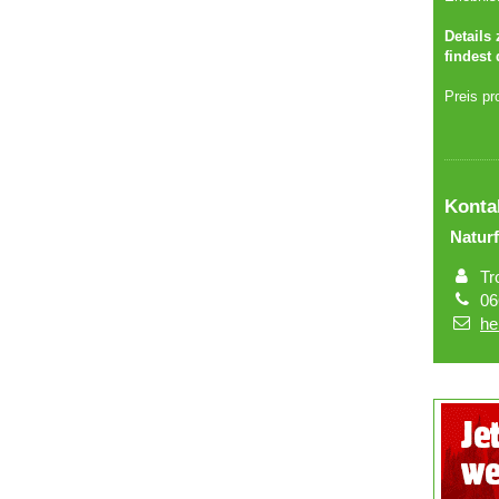
Details
findest
Preis pr
Konta
Naturf
Tr
06
he