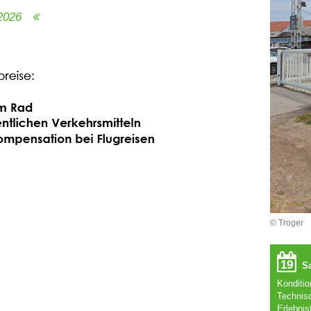
.2026
© Troger
19
Sa
Konditi
Technis
Erlebnis