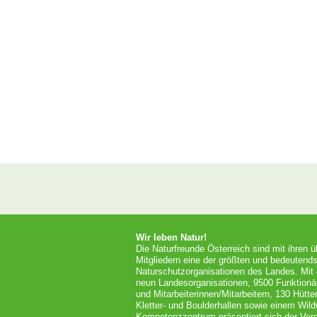
Wir leben Natur!
Die Naturfreunde Österreich sind mit ihren 
Mitgliedern eine der größten und bedeutends
Naturschutzorganisationen des Landes. Mit
neun Landesorganisationen, 9500 Funktionä
und Mitarbeiterinnen/Mitarbeitern, 130 Hütt
Kletter- und Boulderhallen sowie einem Wil
Kompetenzzentrum präsentiert sich der Vere