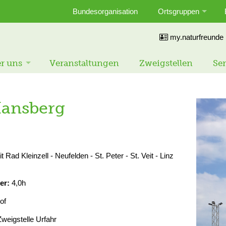
Bundesorganisation
Ortsgruppen
my.naturfreunde
r uns
Veranstaltungen
Zweigstellen
Ser
Hansberg
ad Kleinzell - Neufelden - St. Peter - St. Veit - Linz
er:
4,0h
of
Zweigstelle Urfahr