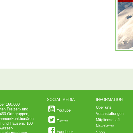
SOCIAL MEDIA
INFORMATION
über 160.000
Über uns
ten Freizeit- und
Youtube
Veranstaltungen
 460 Ortsgruppen,
rinnen/Funktionären
Mitgliedschaft
Twitter
en und Häusern, 100
Newsletter
dwasser-
Facebook
Shop
in als moderner