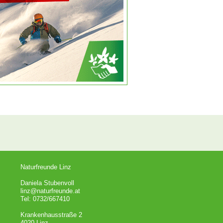
Naturfreunde Linz
Daniela Stubenvoll
linz@naturfreunde.at
Tel: 0732/667410
Krankenhausstraße 2
4020 Linz