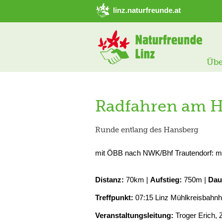
➜ Hauptregion der Seite anspringen
linz.naturfreunde.at
Übe
Radfahren am 
Runde entlang des Hansberg
mit ÖBB nach NWK/Bhf Trautendorf: mit R
Distanz:
70km |
Aufstieg:
750m |
Dau
Treffpunkt:
07:15 Linz Mühlkreisbahnh
Veranstaltungsleitung:
Troger Erich, 