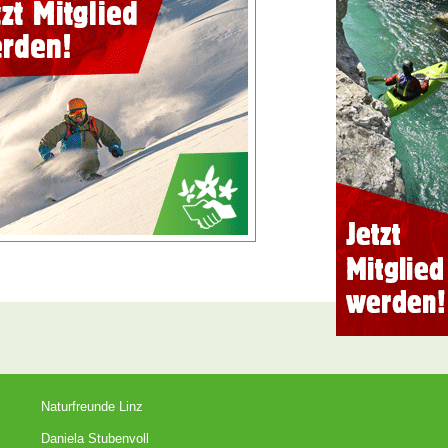
Naturfreunde Linz
Daniela Stubenvoll