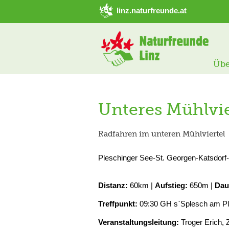
➜ Hauptregion der Seite anspringen
linz.naturfreunde.at
Übe
Unteres Mühlvie
Radfahren im unteren Mühlviertel
Pleschinger See-St. Georgen-Katsdorf-
Distanz:
60km |
Aufstieg:
650m |
Dau
Treffpunkt:
09:30 GH s`Splesch am Pl
Veranstaltungsleitung:
Troger Erich, 