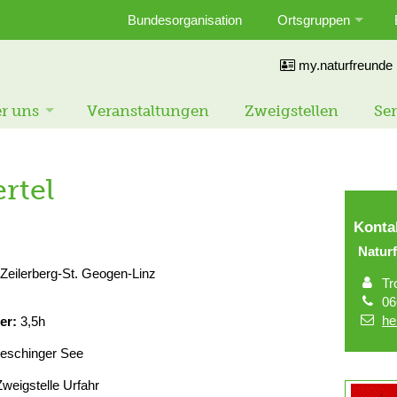
Bundesorganisation
Ortsgruppen
my.naturfreunde
r uns
Veranstaltungen
Zweigstellen
Ser
rtel
Konta
Naturf
Zeilerberg-St. Geogen-Linz
Tr
06
he
er:
3,5h
eschinger See
Zweigstelle Urfahr