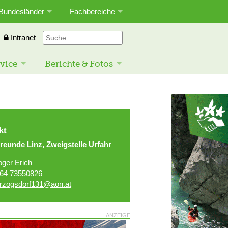
Bundesländer
Fachbereiche
Intranet
vice
Berichte & Fotos
kt
reunde Linz, Zweigstelle Urfahr
oger Erich
64 73550826
rzogsdorf131@aon.at
ANZEIGE