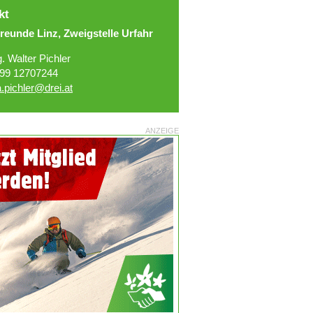
kt
reunde Linz, Zweigstelle Urfahr
g. Walter Pichler
99 12707244
.pichler@drei.at
ANZEIGE