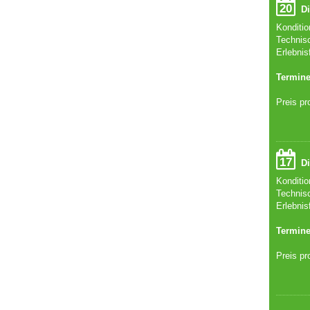
20
Di
Konditi
Technis
Erlebnis
Termine
Preis pr
17
Di
Konditi
Technis
Erlebnis
Termine
Preis pr