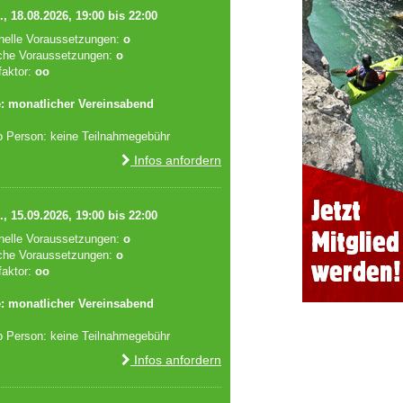
., 18.08.2026, 19:00 bis 22:00
onelle Voraussetzungen:
o
che Voraussetzungen:
o
faktor:
oo
: monatlicher Vereinsabend
o Person: keine Teilnahmegebühr
Infos anfordern
., 15.09.2026, 19:00 bis 22:00
onelle Voraussetzungen:
o
che Voraussetzungen:
o
faktor:
oo
: monatlicher Vereinsabend
o Person: keine Teilnahmegebühr
Infos anfordern