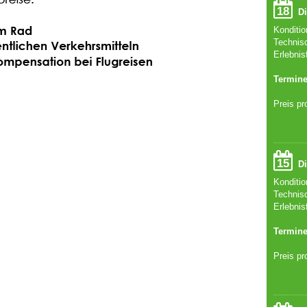
18
Di
Konditi
Technis
Erlebnis
Termine
Preis pr
15
Di
Konditi
Technis
Erlebnis
Termine
Preis pr