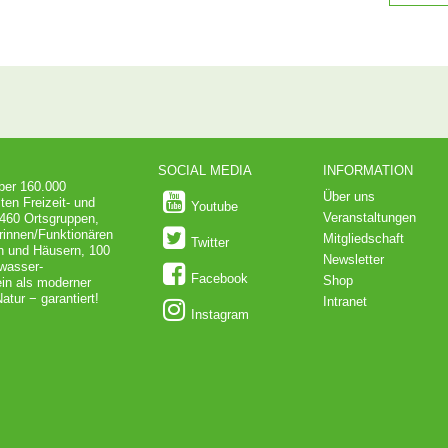
SOCIAL MEDIA
INFORMATION
über 160.000
Über uns
ten Freizeit- und
Youtube
Veranstaltungen
 460 Ortsgruppen,
rinnen/Funktionären
Mitgliedschaft
Twitter
en und Häusern, 100
Newsletter
dwasser-
Facebook
Shop
in als moderner
atur − garantiert!
Intranet
Instagram