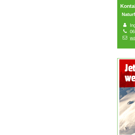
Konta
Naturf
In
06
wa