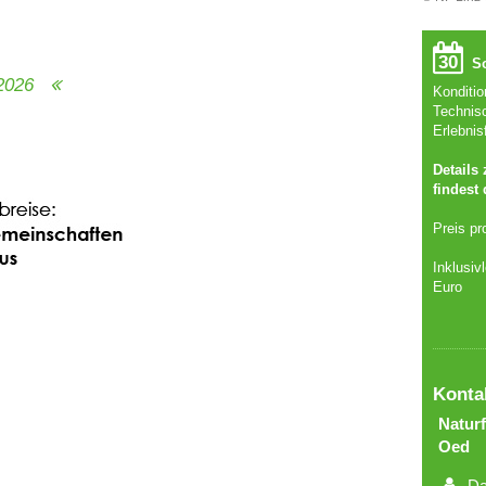
30
So
.2026
Konditi
Technis
Erlebnis
Details
findest
Preis pr
Inklusiv
Euro
Konta
Naturf
Oed
Da