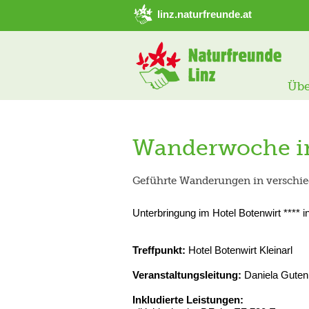
➜ Hauptregion der Seite anspringen
linz.naturfreunde.at
Übe
Wanderwoche in
Geführte Wanderungen in verschi
Unterbringung im Hotel Botenwirt **** in
Treffpunkt:
Hotel Botenwirt Kleinarl
Veranstaltungsleitung:
Daniela Gutenb
Inkludierte Leistungen: