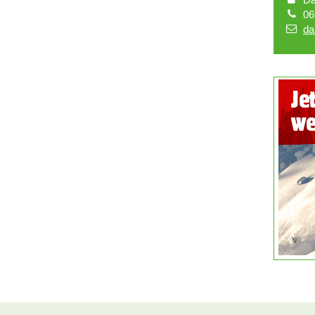
06
da