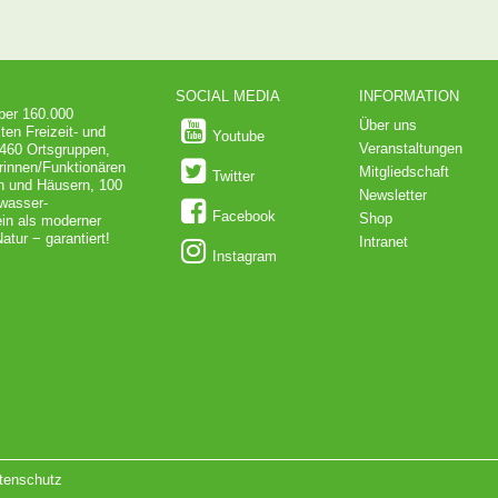
SOCIAL MEDIA
INFORMATION
über 160.000
Über uns
ten Freizeit- und
Youtube
Veranstaltungen
 460 Ortsgruppen,
rinnen/Funktionären
Mitgliedschaft
Twitter
en und Häusern, 100
Newsletter
dwasser-
Facebook
Shop
in als moderner
atur − garantiert!
Intranet
Instagram
tenschutz