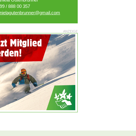
99 / 888 00 357
nielagutenbrunner@gmail.com
ANZEIGE