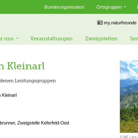
Bundesorganisation
Ortsgruppen
my.naturfreunde
r uns
Veranstaltungen
Zweigstellen
Ser
 Kleinarl
edenen Leistungsgruppen
 Kleinarl
runner, Zweigstelle Keferfeld-Oed
© NF Linz-