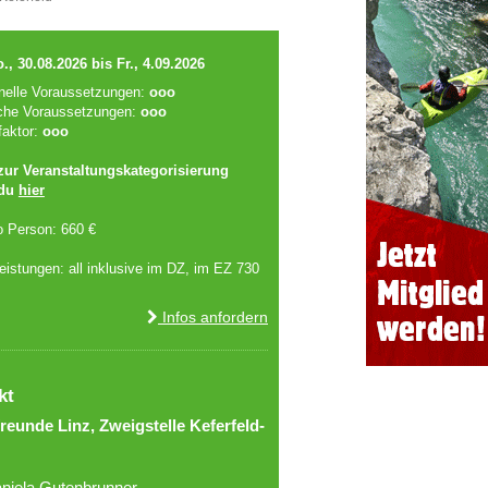
., 30.08.2026 bis Fr., 4.09.2026
onelle Voraussetzungen:
ooo
che Voraussetzungen:
ooo
faktor:
ooo
 zur Veranstaltungskategorisierung
 du
hier
o Person: 660 €
leistungen: all inklusive im DZ, im EZ 730
Infos anfordern
kt
reunde Linz, Zweigstelle Keferfeld-
niela Gutenbrunner