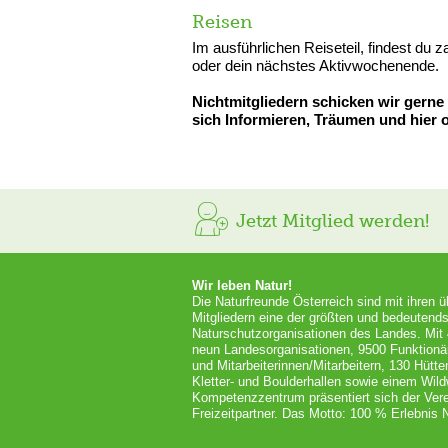
Reisen
Im ausführlichen Reiseteil, findest du 
oder dein nächstes Aktivwochenende.
Nichtmitgliedern schicken wir gerne
sich Informieren, Träumen und hier o
Jetzt Mitglied werden!
Wir leben Natur!
Die Naturfreunde Österreich sind mit ihren 
Mitgliedern eine der größten und bedeutends
Naturschutzorganisationen des Landes. Mit
neun Landesorganisationen, 9500 Funktionä
und Mitarbeiterinnen/Mitarbeitern, 130 Hütt
Kletter- und Boulderhallen sowie einem Wil
Kompetenzzentrum präsentiert sich der Vere
Freizeitpartner. Das Motto: 100 % Erlebnis N