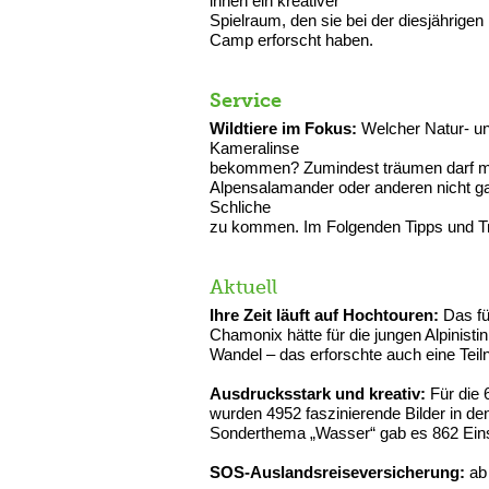
ihnen ein kreativer
Spielraum, den sie bei der diesjährig
Camp erforscht haben.
Service
Wildtiere im Fokus:
Welcher Natur- un
Kameralinse
bekommen? Zumindest träumen darf man 
Alpensalamander oder anderen nicht ga
Schliche
zu kommen. Im Folgenden Tipps und Tric
Aktuell
Ihre Zeit läuft auf Hochtouren:
Das fü
Chamonix hätte für die jungen Alpinistin
Wandel – das erforschte auch eine Teil
Ausdrucksstark und kreativ:
Für die 
wurden 4952 faszinierende Bilder in de
Sonderthema „Wasser“ gab es 862 Einse
SOS-Auslandsreiseversicherung:
ab 