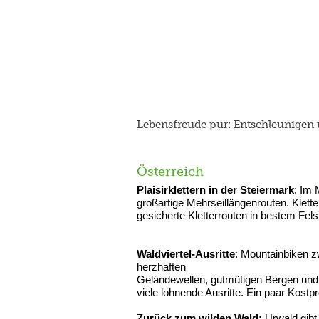
Lebensfreude pur: Entschleunigen 
Österreich
Plaisirklettern in der Steiermark
: Im 
großartige Mehrseillängenrouten. Klette
gesicherte Kletterrouten in bestem Fels
Waldviertel-Ausritte
: Mountainbiken z
herzhaften
Geländewellen, gutmütigen Bergen und u
viele lohnende Ausritte. Ein paar Ko
Zurück zum wilden Wald:
Urwald gibt