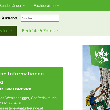
Bundesländer
Fachbereiche
Intranet
vice
Berichte & Fotos
ere Informationen
kt
freunde Österreich
ris Wenischnigger, Chefredakteurin
/892 35 34-31
essestelle@naturfreunde.at