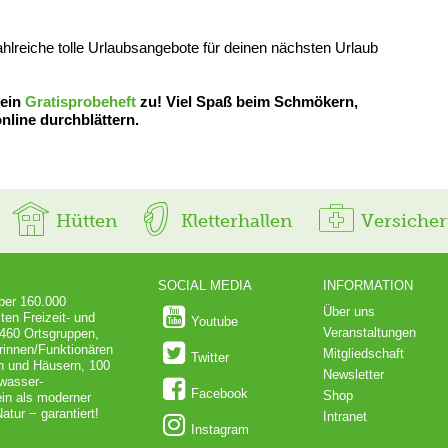
zahlreiche tolle Urlaubsangebote für deinen nächsten Urlaub
 ein
Gratisprobeheft
zu! Viel Spaß beim Schmökern,
nline durchblättern.
Hütten
Kletterhallen
Versiche
SOCIAL MEDIA
INFORMATION
über 160.000
Über uns
ten Freizeit- und
Youtube
Veranstaltungen
 460 Ortsgruppen,
rinnen/Funktionären
Mitgliedschaft
Twitter
en und Häusern, 100
Newsletter
dwasser-
Facebook
Shop
in als moderner
atur − garantiert!
Intranet
Instagram