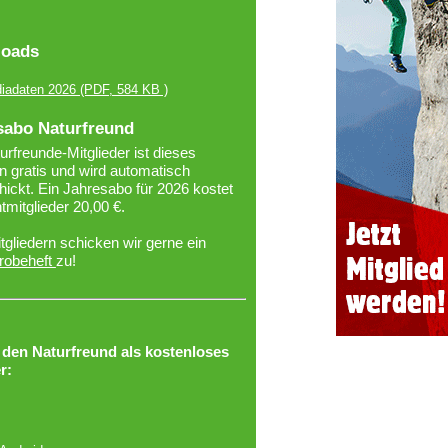
oads
iadaten 2026
(PDF, 584 KB )
sabo Naturfreund
urfreunde-Mitglieder ist dieses
 gratis und wird automatisch
ickt. Ein Jahresabo für 2026 kostet
htmitglieder 20,00 €.
tgliedern schicken wir gerne ein
robeheft
zu!
r den Naturfreund als kostenloses
r: