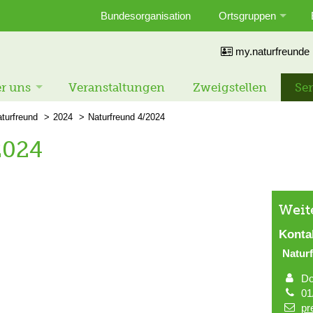
Bundesorganisation
Ortsgruppen
my.naturfreunde
r uns
Veranstaltungen
Zweigstellen
Ser
turfreund
2024
Naturfreund 4/2024
2024
Weit
Konta
Natur
Do
01
pr