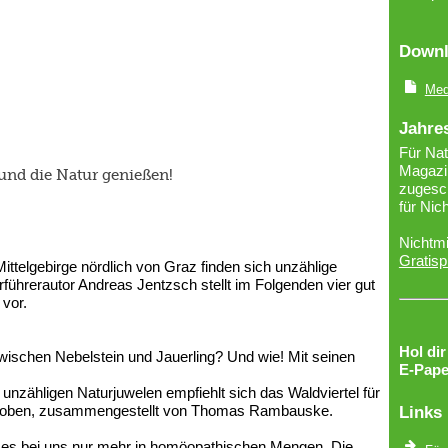
Downl
Med
Jahre
Für Nat
Magazin
und die Natur genießen!
zugesch
für Nic
Nichtmi
Gratisp
Mittelgebirge nördlich von Graz finden sich unzählige
rführerautor Andreas Jentzsch stellt im Folgenden vier gut
 vor.
Hol di
wischen Nebelstein und Jauerling? Und wie! Mit seinen
E-Pape
nzähligen Naturjuwelen empfiehlt sich das Waldviertel für
stproben, zusammengestellt von Thomas Rambauske.
Links
 es bei uns nur mehr in homöopathischen Mengen. Die