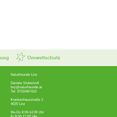
rung
Umweltschutz
Naturfreunde Linz
Daniela Stubenvoll
linz@naturfreunde.at
Tel: 0732/667410
Krankenhausstraße 2
4020 Linz
Mo-Do 9:00-14:00 Uhr
Fr 9:00-12:00 Uhr