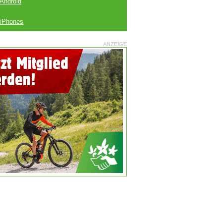
 Android
 iPhones
ANZEIGE